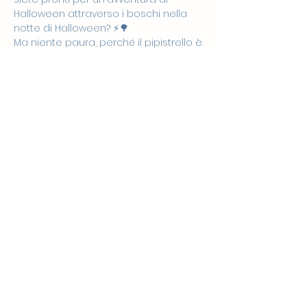
Halloween attraverso i boschi nella 
notte di Halloween? ⚡️🌳

Ma niente paura, perché il pipistrello è 
solo in cerca di qualche amico...

Lo troverà? Lo scoprirete venendo a 
@lamongolfiera.snoezelen ad 
ascoltare la fiaba di @fabulinis con le 
attività musicali di @hoplalay.lab, per 
poi passare in sala snoezelen 
preparata a tema 😉

Sarà un momento speciale dedicato 
ai bimbi e alle loro famiglie!
Condividi questo evento