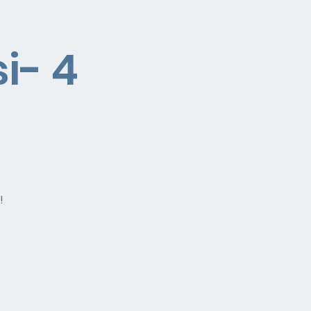
i- 4
!