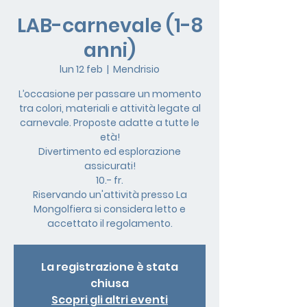
LAB-carnevale (1-8
anni)
lun 12 feb
  |  
Mendrisio
L’occasione per passare un momento
tra colori, materiali e attività legate al
carnevale. Proposte adatte a tutte le
età!
Divertimento ed esplorazione
assicurati!
10.- fr.
Riservando un'attività presso La
Mongolfiera si considera letto e
accettato il regolamento.
La registrazione è stata
chiusa
Scopri gli altri eventi