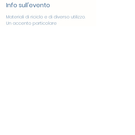
Info sull'evento
Materiali di riciclo e di diverso utilizzo. 
Un accento particolare 
all’esplorazione sensoriale dei 
materiali.
I bambini devono essere 
obbligatoriamente accompagnati da 
un adulto che ne è completamente 
responsabile. 
Mostra di più
Condividi questo evento