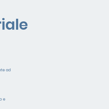
iale
ate ad
o e