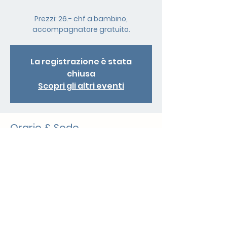
Prezzi: 26.- chf a bambino,
accompagnatore gratuito.
La registrazione è stata
chiusa
Scopri gli altri eventi
Orario & Sede
26 mar 2026, 16:30 – 17:20
Mendrisio, Via Carlo Pasta 13, 6850
Mendrisio, Svizzera
Condividi questo evento