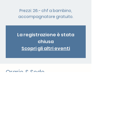
Prezzi: 26.- chf a bambino,
accompagnatore gratuito.
La registrazione è stata
chiusa
Scopri gli altri eventi
Orario & Sede
19 mag 2025, 09:45
Mendrisio, Via Carlo Pasta 13, 6850
Mendrisio, Svizzera
Condividi questo evento