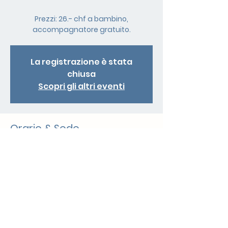
Prezzi: 26.- chf a bambino,
accompagnatore gratuito.
La registrazione è stata
chiusa
Scopri gli altri eventi
Orario & Sede
29 mar 2025, 10:00
Mendrisio, Via Carlo Pasta 13, 6850
Mendrisio, Svizzera
Condividi questo evento