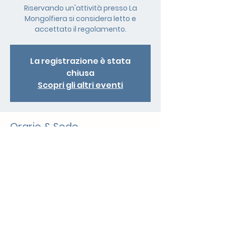
Riservando un'attività presso La
Mongolfiera si considera letto e
accettato il regolamento.
La registrazione è stata
chiusa
Scopri gli altri eventi
Orario & Sede
06 mag 2025, 09:45
Mendrisio, Via Carlo Pasta 13, 6850
Mendrisio, Svizzera
Condividi questo evento