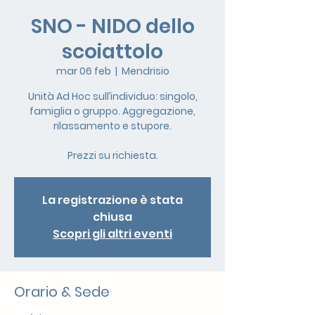
SNO - NIDO dello
scoiattolo
mar 06 feb
  |  
Mendrisio
Unità Ad Hoc sull’individuo: singolo,
famiglia o gruppo. Aggregazione,
rilassamento e stupore.
Prezzi su richiesta.
La registrazione è stata
chiusa
Scopri gli altri eventi
Orario & Sede