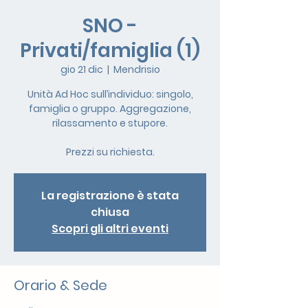
SNO -
Privati/famiglia (1)
gio 21 dic
  |  
Mendrisio
Unità Ad Hoc sull’individuo: singolo,
famiglia o gruppo. Aggregazione,
rilassamento e stupore.
Prezzi su richiesta.
La registrazione è stata
chiusa
Scopri gli altri eventi
Orario & Sede