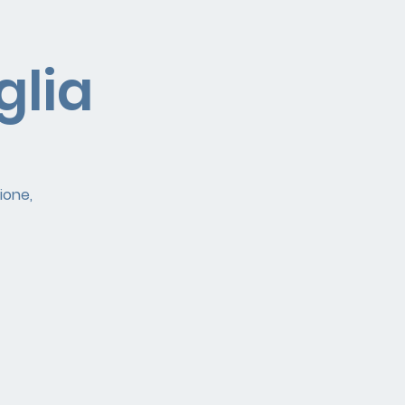
glia
ione,