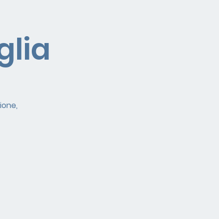
glia
ione,