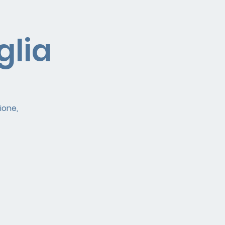
glia
ione,