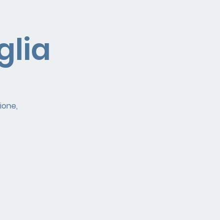
glia
ione,