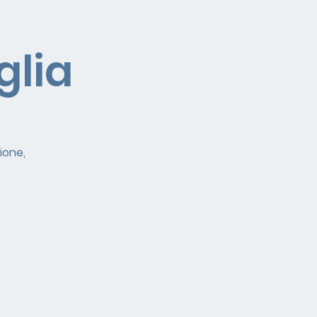
glia
ione,