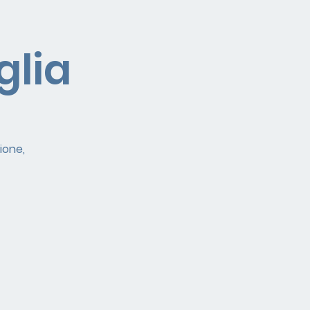
glia
ione,