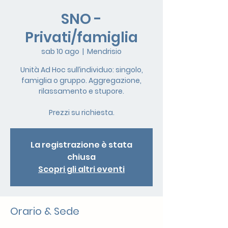
SNO -
Privati/famiglia
sab 10 ago
  |  
Mendrisio
Unità Ad Hoc sull’individuo: singolo,
famiglia o gruppo. Aggregazione,
rilassamento e stupore.
Prezzi su richiesta.
La registrazione è stata
chiusa
Scopri gli altri eventi
Orario & Sede