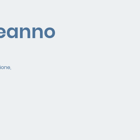
leanno
ione,