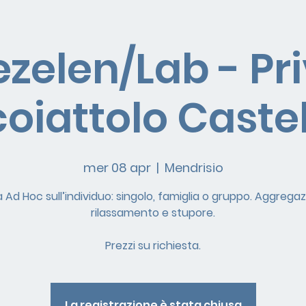
zelen/Lab - Pr
oiattolo Caste
mer 08 apr
  |  
Mendrisio
à Ad Hoc sull’individuo: singolo, famiglia o gruppo. Aggregaz
rilassamento e stupore.
Prezzi su richiesta.
La registrazione è stata chiusa