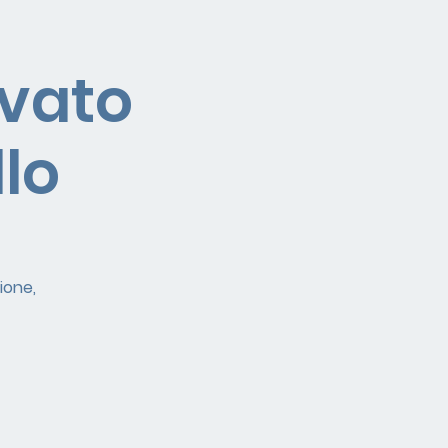
ivato
llo
ione,