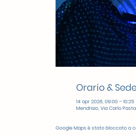
Orario & Sed
14 apr 2026, 09:00 – 10:25
Mendrisio, Via Carlo Pasta
Google Maps è stato bloccato a cau