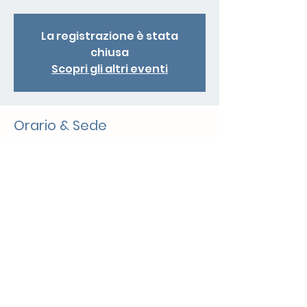
La registrazione è stata
chiusa
Scopri gli altri eventi
Orario & Sede
27 mar 2026, 09:50 – 11:15
Mendrisio, Via Carlo Pasta 13, 6850
Mendrisio, Svizzera
Condividi questo evento