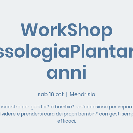
WorkShop
essologiaPlantar
anni
sab 18 ott
  |  
Mendrisio
 incontro per genitor* e bambin*, un’occasione per impara
ividere e prendersi cura dei propri bambin* con gesti sempl
efficaci.