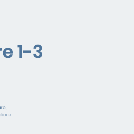
e 1-3
re,
ici e