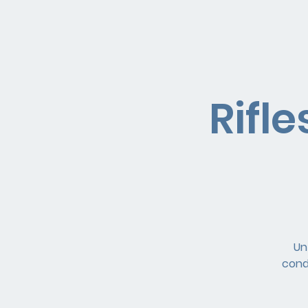
Rifl
Un
cond